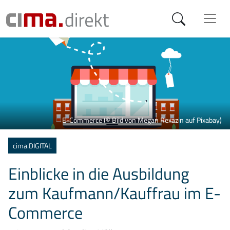
E-Commerce (© Bild von Megan Rexazin auf Pixabay)
Kategorien
cima.DIGITAL
Einblicke in die Ausbildung
zum Kaufmann/Kauffrau im E-
Commerce