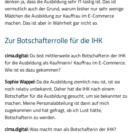
denken ja, dass die Ausbildung sehr IT-lastig ist. Das ist
vermutlich auch der Grund, warum bisher nur sehr wenige
Mädchen die Ausbildung zur Kauffrau im E-Commerce
machen. Das ist aber in Wahrheit gar nicht so.
Suche nach:
Zur Botschafterrolle für die IHK
Bitte geben Sie keine persönlichen Daten wie Namen oder E-
Mail-Adressen in die Suche ein. Die Anfrage wird
automatisiert verarbeitet.
cima.digital:
Du bist mittlerweile auch Botschafterin der IHK
für die Ausbildung als Kaufmann/ Kauffrau im E-Commerce.
Wie ist es dazu gekommen?
Sophie Wappel:
Da die Ausbildung ziemlich neu ist, ist sie
noch relativ unbekannt. Daher hat die IHK nach einem
Botschafter für die Ausbildung gesucht, um sie bekannter zu
machen. Meine Personalabteilung ist dann auf mich
zugekommen und hat gefragt, ob ich Lust hätte,
Botschafterin zu werden.
cima.digital:
Was macht man als Botschafterin der IHK?