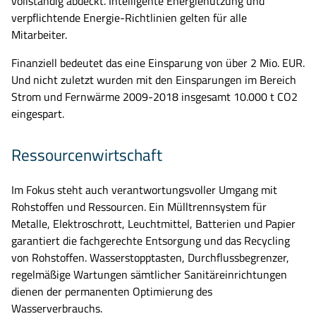
vollständig abdeck
t
.
Intelligente Energienutzung
und
verpflichtende Energie-Richtlinien gelten für alle
Mitarbeiter
.
Finanziell bedeutet das eine Einsparung von über 2 Mio. EUR.
Und nicht zuletzt wurden m
it
den
Einsparungen im Bereich
Strom und Fernwärme
2009-2018 insgesamt 10.000 t CO2
eingespart.
Ressourcenwirtschaft
I
m Fokus
steht auch v
erantwortungsvoller Umgang mit
Rohstoffen und Ressourcen
. Ein Mülltrennsystem für
Metalle, Elektroschrott, Leuchtmittel, Batterien und Papier
garantiert die fachgerechte Entsorgung und das Recycling
von Rohstoffen. Wasserstopptasten, Durchflussbegrenzer,
regelmäßige Wartungen sämtlicher Sanitäreinrichtungen
dienen der permanenten Optimierung des
Wasserverbrauchs.