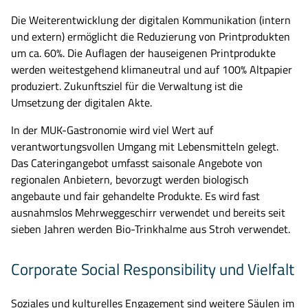
Die
Weiterentwicklung der digitalen Kommunikation
(intern
und extern) ermöglicht die Reduzierung von Printprodukten
um ca. 60%. Die Auflagen der hauseigenen Printprodukte
werden weitestgehend klimaneutral und auf 100% Altpapier
produziert.
Zukunftsziel für d
ie
Verwaltung ist die
Umsetzung der digitalen Akte.
In der MUK-Gastronomie wird viel Wert auf
verantwortungsvollen Umgang mit Lebensmitteln gelegt.
Das Cateringangebot umfasst saisonale Angebote von
regionalen Anbietern, bevorzugt werden biologisch
angebaute und fair gehandelte Produkte. Es wird fast
ausnahmslos Mehrweggeschirr verwendet und
bereits
seit
sieben
Jahren werden Bio-Trinkhalme aus
S
troh
verwendet
.
Corporate Social Responsibility und Vielfalt
Soziales und kulturelles Engagement
sind weitere Säulen im