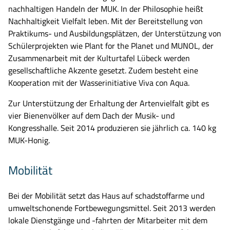
nachhaltigen Handeln der MUK. In der Philosophie heißt
Nachhaltigkeit Vielfalt leben. Mit der Bereitstellung von
Praktikums- und Ausbildungsplätzen, der Unterstützung von
Schülerprojekten wie
Plant
for
the
Planet und MUNOL, der
Zusammenarbeit mit der Kulturtafel Lübeck werden
gesellschaftliche Akzente gesetzt.
Zudem
besteht eine
Kooperation mit der Wasserinitiative Viva
con
Aqua
.
Zur Unterstützung der
Erhaltung der Artenvielfalt
gibt es
vier Bienenvölker auf dem Dach der Musik- und
Kongresshalle. Seit 2014 produzieren sie jährlich ca. 140 kg
MUK-Honig.
Mobilität
B
ei der
Mobilität
setzt das Haus
auf schadstoffarme und
Suche nach:
umweltschonende Fortbewegungsmittel
. Seit 2013 werden
lokale
Dienstgänge und -fahrten der Mitarbeiter mit dem
Bitte geben Sie keine persönlichen Daten wie Namen oder E-