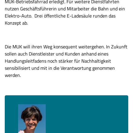
MUK-Betriebsfahrrad
erledigt.
Für weitere Dienstfahrten
Mail-Adressen in die Suche ein. Die Anfrage wird
nutzen Geschäftsführerin und Mitarbeite
r
die Bahn
und e
in
automatisiert verarbeitet.
Elektro-Auto
.
D
rei öffentliche
E-Ladesäule
runden das
K
onzept ab
.
Die MUK
will
ihren Weg konsequent weitergehen. In Zukunft
sollen auch
Dienstleister und Kunden anhand eines
Handlungsleitfadens
noch
stärker
für Nachhaltigkeit
sensibilisiert und mit in die Verantwortung genommen
werden.