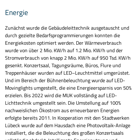
Energie
Zunächst wurde die Gebäudeleittechnik ausgetauscht und
durch gezielte Bedarfsprogrammierungen konnten die
Energiekosten optimiert werden. Der Wärmeverbrauch
wurde von über 2 Mio
.
KW/h auf 1.2 Mio
.
KW/h und der
Stromverbrauch
von knapp 2 Mio. KW/h auf 950 Tsd. KW/h
gesenkt
.
Konzertsaal, Tagungsräume, Büros, Flure und
Treppenhäuser
wurden
auf LED
–
Leuchtmittel umgerüstet.
Und
im Bereich der Bühnenbeleuchtung
wurde
auf LED-
Movinglights
umgestellt, die eine Energieersparnis von 50%
erzielen. Bis 2022 wird die MUK vollständig auf LED-
Lichtt
echnik umgestellt sein.
Die Umstellung auf 100%
nachweislichen
Ökostrom
aus erneuerbaren Energien
erfolgte bereits 2011. In Kooperation mit den Stadtwerken
Lübeck wurde auf dem
Hausd
ach eine Photovoltaik-Anlage
installiert, die die Beleuchtung des große
n Konzertsaals