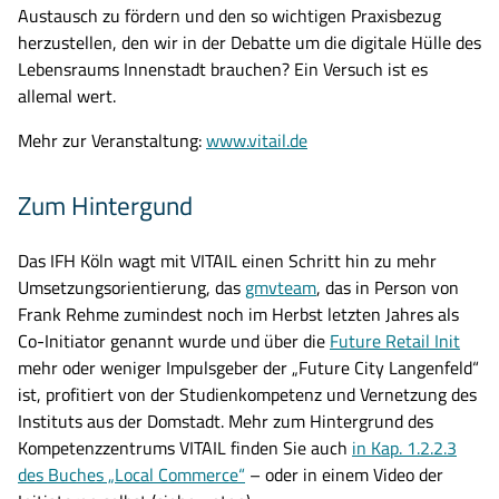
Austausch zu fördern und den so wichtigen Praxisbezug
herzustellen, den wir in der Debatte um die digitale Hülle des
Lebensraums Innenstadt brauchen? Ein Versuch ist es
allemal wert.
Mehr zur Veranstaltung:
www.vitail.de
Zum Hintergund
Das IFH Köln wagt mit VITAIL einen Schritt hin zu mehr
Umsetzungsorientierung, das
gmvteam
, das in Person von
Frank Rehme zumindest noch im Herbst letzten Jahres als
Co-Initiator genannt wurde und über die
Future Retail Init
Suche nach:
mehr oder weniger Impulsgeber der „Future City Langenfeld“
ist, profitiert von der Studienkompetenz und Vernetzung des
Instituts aus der Domstadt. Mehr zum Hintergrund des
Bitte geben Sie keine persönlichen Daten wie Namen oder E-Mail-Adresse
Kompetenzzentrums VITAIL finden Sie auch
in Kap. 1.2.2.3
Suche ein. Die Anfrage wird automatisiert verarbeitet.
des Buches „Local Commerce“
– oder in einem Video der