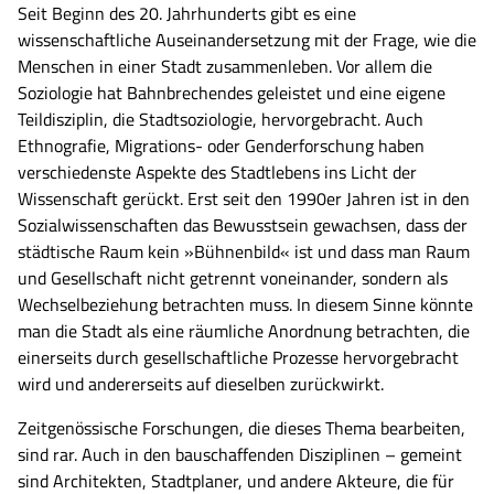
Seit Beginn des 20. Jahrhunderts gibt es eine
wissenschaftliche Auseinandersetzung mit der Frage, wie die
Menschen in einer Stadt zusammenleben. Vor allem die
Soziologie hat Bahnbrechendes geleistet und eine eigene
Suche nach:
Teildisziplin, die Stadtsoziologie, hervorgebracht. Auch
Ethnografie, Migrations- oder Genderforschung haben
Bitte geben Sie keine persönlichen Daten wie Namen oder E-
verschiedenste Aspekte des Stadtlebens ins Licht der
Mail-Adressen in die Suche ein. Die Anfrage wird
Wissenschaft gerückt. Erst seit den 1990er Jahren ist in den
automatisiert verarbeitet.
Sozialwissenschaften das Bewusstsein gewachsen, dass der
städtische Raum kein »Bühnenbild« ist und dass man Raum
und Gesellschaft nicht getrennt voneinander, sondern als
Wechselbeziehung betrachten muss. In diesem Sinne könnte
man die Stadt als eine räumliche Anordnung betrachten, die
einerseits durch gesellschaftliche Prozesse hervorgebracht
wird und andererseits auf dieselben zurückwirkt.
Zeitgenössische Forschungen, die dieses Thema bearbeiten,
sind rar. Auch in den bauschaffenden Disziplinen – gemeint
sind Architekten, Stadtplaner, und andere Akteure, die für