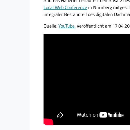
Andreas Haderlein erläutert den Ansatz des
Local Web Conference
in Nürnberg mitgesch
integraler Bestandteil des digitalen Dachmar
Quelle:
YouTube
, veröffentlicht am 17.04.2