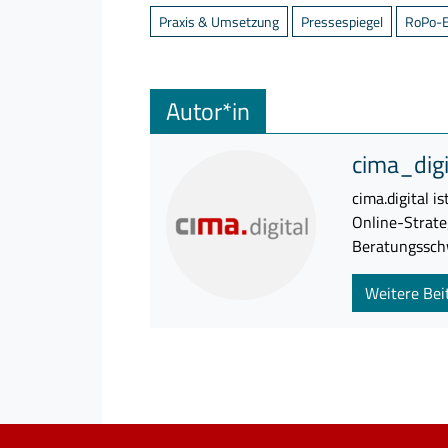
Praxis & Umsetzung
Pressespiegel
RoPo-E
Suche n
Bitte geb
Autor*in
Suche ein
cima_digi
cima.digital 
Online-Strate
Beratungsschw
Weitere Bei