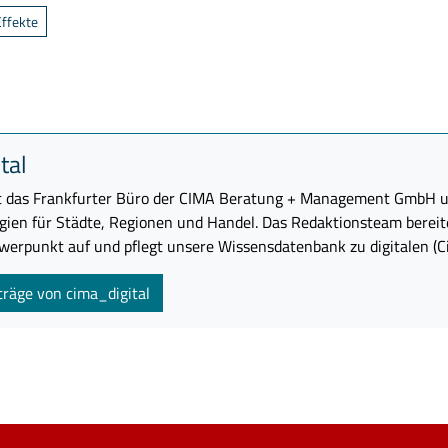
ffekte
ach:
en Sie keine persönlichen Daten wie Namen oder E-Mail-Adressen in die
. Die Anfrage wird automatisiert verarbeitet.
tal
ist das Frankfurter Büro der CIMA Beratung + Management GmbH un
gien für Städte, Regionen und Handel. Das Redaktionsteam bere
erpunkt auf und pflegt unsere Wissensdatenbank zu digitalen (Cit
träge von cima_digital