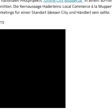
 nationalen Pilotprojekts
„Online City Wuppertal“
in einem 30-min
nitten. Die Kernaussage Haderleins: Local Commerce à la Wupper
ketings für einen Standort (dessen City und Händler) sein sollte.
015