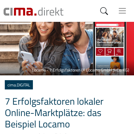
Locamo - 7 Erfolgsfaktoren (© Locamo GmbH & Co. KG)
Kategorien
cima.DIGITAL
7 Erfolgsfaktoren lokaler
Online-Marktplätze: das
Beispiel Locamo