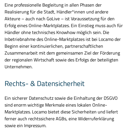
Eine professionelle Begleitung in allen Phasen der
Realisierung für die Stadt, Händler*innen und andere
Akteure – auch nach GoLive – ist Voraussetzung für den
Erfolg eines Online-Marktplatzes. Ein Einstieg muss auch für
Händler ohne technisches Knowhow möglich sein. Die
Inbetriebnahme des Online-Marktplatzes ist bei Locamo der
Beginn einer kontinuierlichen, partnerschaftlichen
Zusammenarbeit mit dem gemeinsamen Ziel der Förderung
der regionalen Wirtschaft sowie des Erfolgs der beteiligten
Unternehmen.
Rechts- & Datensicherheit
Ein sicherer Datenschutz sowie die Einhaltung der DSGVO
Suche nach:
sind enorm wichtige Merkmale eines lokalen Online-
Marktplatzes. Locamo bietet diese Sicherheiten und liefert
Bitte geben Sie keine persönlichen Daten wie Namen oder E-
ferner auch rechtssichere AGBs, eine Widerruferklärung
Mail-Adressen in die Suche ein. Die Anfrage wird
sowie ein Impressum.
automatisiert verarbeitet.