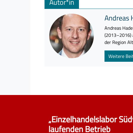
Autor*in
Andreas 
Andreas Hader
Suche n
(2013–2016) a
der Region Al
Bitte geb
Suche ein
Weitere Bei
„Einzelhandelslabor Süd
laufenden Betrieb