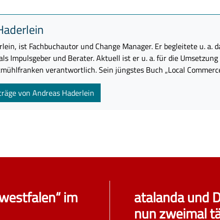
Haderlein
lein, ist Fachbuchautor und Change Manager. Er begleitete u. a. d
ach:
ls Impulsgeber und Berater. Aktuell ist er u. a. für die Umsetzung
tmühlfranken verantwortlich. Sein jüngstes Buch „Local Commerce
en Sie keine persönlichen Daten wie Namen oder E-Mail-Adressen in die
. Die Anfrage wird automatisiert verarbeitet.
träge von Andreas Haderlein
westfalen“ im
atalanda und D
nun zweimal tä