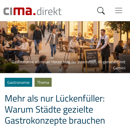
Gastronomie als neuer Herzschlag der Innenstadt; KI-generiert mit
Gemini
Kategorien
Gastronomie
Thema
Mehr als nur Lückenfüller:
Warum Städte gezielte
Gastrokonzepte brauchen