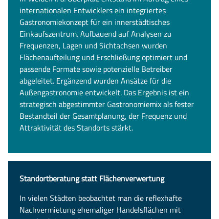
internationalen Entwicklers ein integriertes
Gastronomiekonzept für ein innerstädtisches
Einkaufszentrum. Aufbauend auf Analysen zu
Frequenzen, Lagen und Sichtachsen wurden
Flächenaufteilung und Erschließung optimiert und
passende Formate sowie potenzielle Betreiber
Suche nach:
abgeleitet. Ergänzend wurden Ansätze für die
Außengastronomie entwickelt. Das Ergebnis ist ein
Bitte geben Sie keine persönlichen Daten wie Namen oder E-
strategisch abgestimmter Gastronomiemix als fester
Mail-Adressen in die Suche ein. Die Anfrage wird
Bestandteil der Gesamtplanung, der Frequenz und
automatisiert verarbeitet.
Attraktivität des Standorts stärkt.
Standortberatung statt Flächenverwertung
In vielen Städten beobachtet man die reflexhafte
Nachvermietung ehemaliger Handelsflächen mit