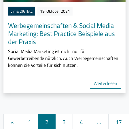
cima.DIGITAL
19. Oktober 2021
Werbegemeinschaften & Social Media
Marketing: Best Practice Beispiele aus
der Praxis
Social Media Marketing ist nicht nur für
Gewerbetreibende nützlich. Auch Werbegemeinschaften
können die Vorteile für sich nutzen.
Weiterlesen
Beitrags-Navigation
«
1
2
3
4
…
17